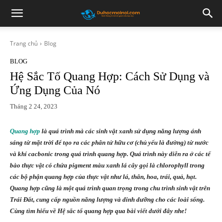
Trang chủ
Blog
BLOG
Hệ Sắc Tố Quang Hợp: Cách Sử Dụng và
Ứng Dụng Của Nó
Tháng 2 24, 2023
Quang hợp
là quá trình mà các sinh vật xanh sử dụng năng lượng ánh
sáng từ mặt trời để tạo ra các phân tử hữu cơ (chủ yếu là đường) từ nước
và khí cacbonic trong quá trình quang hợp. Quá trình này diễn ra ở các tế
bào thực vật có chứa pigment màu xanh lá cây gọi là chlorophyll trong
các bộ phận quang hợp của thực vật như lá, thân, hoa, trái, quả, hạt.
Quang hợp cũng là một quá trình quan trọng trong chu trình sinh vật trên
Trái Đất, cung cấp nguồn năng lượng và dinh dưỡng cho các loài sống.
Cùng tìm hiểu về Hệ sắc tố quang hợp qua bài viết dưới đây nhe!