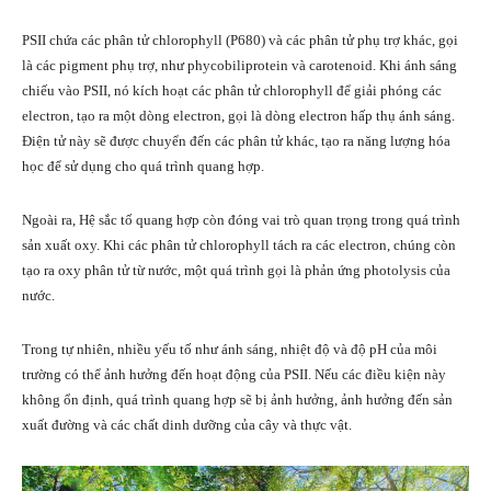
PSII chứa các phân tử chlorophyll (P680) và các phân tử phụ trợ khác, gọi
là các pigment phụ trợ, như phycobiliprotein và carotenoid. Khi ánh sáng
chiếu vào PSII, nó kích hoạt các phân tử chlorophyll để giải phóng các
electron, tạo ra một dòng electron, gọi là dòng electron hấp thụ ánh sáng.
Điện tử này sẽ được chuyển đến các phân tử khác, tạo ra năng lượng hóa
học để sử dụng cho quá trình quang hợp.
Ngoài ra, Hệ sắc tố quang hợp còn đóng vai trò quan trọng trong quá trình
sản xuất oxy. Khi các phân tử chlorophyll tách ra các electron, chúng còn
tạo ra oxy phân tử từ nước, một quá trình gọi là phản ứng photolysis của
nước.
Trong tự nhiên, nhiều yếu tố như ánh sáng, nhiệt độ và độ pH của môi
trường có thể ảnh hưởng đến hoạt động của PSII. Nếu các điều kiện này
không ổn định, quá trình quang hợp sẽ bị ảnh hưởng, ảnh hưởng đến sản
xuất đường và các chất dinh dưỡng của cây và thực vật.