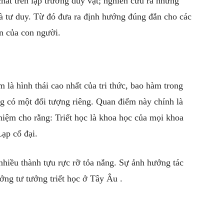
 chất trên lập trường duy vật; nghiên cứu ra những
và tư duy. Từ đó đưa ra định hướng đúng đắn cho các
bạn
ễn của con người.
đọc
m là hình thái cao nhất của tri thức, bao hàm trong
ông có một đối tượng riêng. Quan điểm này chính là
niệm cho rằng: Triết học là khoa học của mọi khoa
Lạp cổ đại.
 nhiều thành tựu rực rỡ tỏa nắng. Sự ảnh hưởng tác
ởng tư tưởng triết học ở Tây Âu .