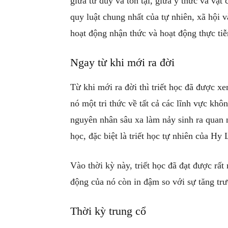
giữa tư duy và tồn tại, giữa ý thức và vật
quy luật chung nhất của tự nhiên, xã hội 
hoạt động nhận thức và hoạt động thực ti
Ngay từ khi mới ra đời
Từ khi mới ra đời thì triết học đã được xe
nó một tri thức về tất cả các lĩnh vực kh
nguyên nhân sâu xa làm nảy sinh ra quan 
học, đặc biệt là triết học tự nhiên của Hy 
Vào thời kỳ này, triết học đã đạt được rất
động của nó còn in đậm so với sự tăng trư
Thời kỳ trung cổ