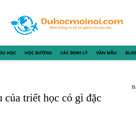
DU HỌC
HỌC ĐƯỜNG
CÁC ĐỊNH LÝ
VĂN MẪU
BLO
Duhocmoinoi.com
B
của triết học có gì đặc
–