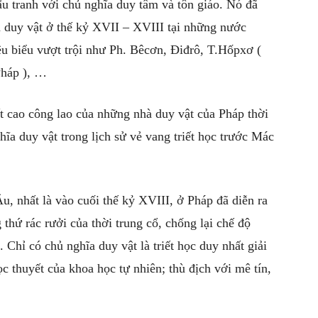
 tranh với chủ nghĩa duy tâm và tôn giáo. Nó đã
a duy vật ở thế kỷ XVII – XVIII tại những nước
êu biểu vượt trội như Ph. Bêcơn, Điđrô, T.Hốpxơ (
Pháp ), …
ất cao công lao của những nhà duy vật của Pháp thời
hĩa duy vật trong lịch sử vẻ vang triết học trước Mác
Âu, nhất là vào cuối thế kỷ XVIII, ở Pháp đã diễn ra
 thứ rác rưởi của thời trung cổ, chống lại chế độ
. Chỉ có chủ nghĩa duy vật là triết học duy nhất giải
học thuyết của khoa học tự nhiên; thù địch với mê tín,