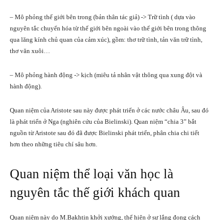
– Mô phỏng thế giới bên trong (bản thân tác giả) -> Trữ tình ( dựa vào
nguyên tắc chuyển hóa từ thế giới bên ngoài vào thế giới bên trong thông
qua lăng kính chủ quan của cảm xúc), gồm: thơ trữ tình, tản văn trữ tình,
thơ văn xuôi…
– Mô phỏng hành động -> kịch (miêu tả nhân vật thông qua xung đột và
hành động).
Quan niệm của Aristote sau này được phát triển ở các nước châu Âu, sau đó
là phát triển ở Nga (nghiên cứu của Bielinski). Quan niệm “chia 3” bắt
nguồn từ Aristote sau đó đã được Bielinski phát triển, phân chia chi tiết
hơn theo những tiêu chí sâu hơn.
Quan niệm thể loại văn học là
nguyên tắc thế giới khách quan
Quan niệm này do M.Bakhtin khởi xướng, thể hiện ở sự lắng đọng cách