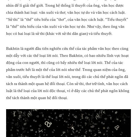
nhìn để lí giải thế giới. Trong hệ thống lí thuyết của ông, văn học được
chia thành hai loại: văn xuôi và thơ; văn học tự do và văn học cách luật.
“Sử thi” là “thể” tiêu biểu của “thơ”, của văn học cách luật. “Tiểu thuyết”
là “thể” tiêu biểu của văn xuôi và văn học tự do. Như vậy, theo ông văn
học có hai loại là sử thi (khác với sử thi dân gian) và tiểu thuyết.
Bakhtin là người đầu tiên nghiên cứu thể của tác phẩm văn học theo cùng
một dẫy với các thể loại lời nói. Theo Bakhtin, có bao nhiêu lĩnh vực hoạt
động của con người, thì cũng có bấy nhiêu thể loại lời nói. Thể của tác
phẩm trước hết là một thể của lời nói như thế. Trong quan niệm của ông,
văn xuôi, tiểu thuyết là thể loại lời nói, trong đó các chủ thể phát ngôn đã
tách ra thành một quan hệ đối thoại. Còn sử thi, thơ trữ tình, văn học cách
luật là thể loại của lời nói độc thoại, vì ở đây các chủ thể phát ngôn không
thể tách thành một quan hệ đối thoại.