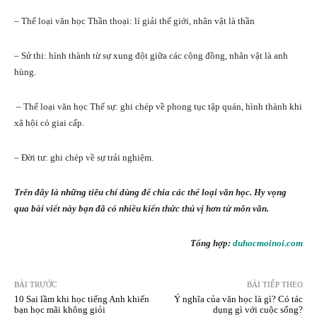
– Thể loại văn học Thần thoại: lí giải thế giới, nhân vật là thần
– Sử thi: hình thành từ sự xung đột giữa các cộng đồng, nhân vật là anh
hùng.
– Thể loại văn học Thế sự: ghi chép về phong tục tập quán, hình thành khi
xã hội có giai cấp.
– Đời tư: ghi chép về sự trải nghiệm.
Trên đây là những tiêu chí dùng để chia các thể loại văn học. Hy vọng
qua bài viết này bạn đã có nhiều kiến thức thú vị hơn từ môn văn.
Tổng hợp:
duhocmoinoi.com
BÀI TRƯỚC
BÀI TIẾP THEO
10 Sai lầm khi học tiếng Anh khiến
Ý nghĩa của văn học là gì? Có tác
bạn học mãi không giỏi
dụng gì với cuộc sống?