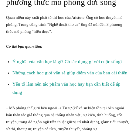
phương thức mô phỏng đời sống
Quan niệm này xuất phát từ thi học của Aristote. Ông có học thuyết mô
phỏng. Trong công trình “Nghệ thuật thơ ca” ông đã nói đến 3 phương
thức mô phỏng “hiện thực”:
Có thể bạn quan tâm:
Ý nghĩa của văn học là gì? Có tác dụng gì với cuộc sống?
Những cách học giỏi văn sẽ giúp điểm văn của bạn cải thiện
Yếu tố làm nên tác phẩm văn học hay bạn cần biết để áp
dụng
– Mô phỏng thế giới bên ngoài -> Tự sự (kể về sự kiện tồn tại bên ngoài
bản thân tác giả thông qua hệ thống nhân vật , sự kiện, tình huống, cốt
truyện, trong đó ngôn ngữ trần thuật giữ vị trí nhất định), gồm: tiểu thuyết,
sử thi, thơ tự sự, truyện cổ tích, truyền thuyết, phóng sự…