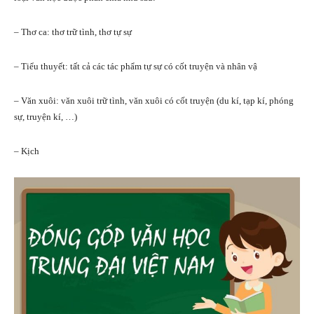
– Thơ ca: thơ trữ tình, thơ tự sự
– Tiểu thuyết: tất cả các tác phẩm tự sự có cốt truyện và nhân vậ
– Văn xuôi: văn xuôi trữ tình, văn xuôi có cốt truyện (du kí, tạp kí, phóng
sự, truyện kí, …)
– Kịch