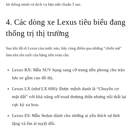
lái thông minh và dịch vụ hậu mãi chuẩn 5 sao.
4. Các dòng xe Lexus tiêu biểu đang
thống trị thị trường
Sau khi đã rõ Lexus của nước nào, hãy cùng điểm qua những “chiến mã”
làm nên tên tuổi của hãng trên toàn cầu:
Lexus RX: Mẫu SUV hạng sang cỡ trung tiên phong cho trào
lưu xe gầm cao đô thị.
Lexus LX (như LX 600): Được mệnh danh là “Chuyên cơ
mặt đất” với khả năng off-road thượng thừa nhưng nội thất lại
cực kỳ xa hoa.
Lexus ES: Mẫu Sedan dành cho những ai yêu thích sự tĩnh
lặng và êm ái tuyệt đối.